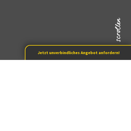
Jetzt unverbindliches Angebot anfordern!
Start
Leistungen
Psychische Gesundheit
EAP-Beratung
EAP-Beratung von PIMA
Ihre Mitarbeiter im gesunden
Gleichgewicht